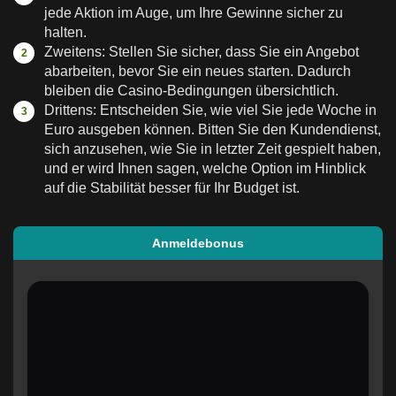
jede Aktion im Auge, um Ihre Gewinne sicher zu
halten.
Zweitens: Stellen Sie sicher, dass Sie ein Angebot
abarbeiten, bevor Sie ein neues starten. Dadurch
bleiben die Casino-Bedingungen übersichtlich.
Drittens: Entscheiden Sie, wie viel Sie jede Woche in
Euro ausgeben können. Bitten Sie den Kundendienst,
sich anzusehen, wie Sie in letzter Zeit gespielt haben,
und er wird Ihnen sagen, welche Option im Hinblick
auf die Stabilität besser für Ihr Budget ist.
Anmeldebonus