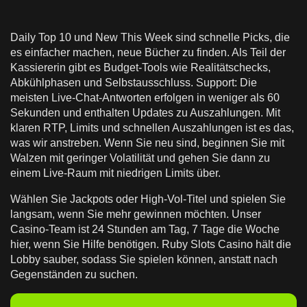
Daily Top 10 und New This Week sind schnelle Picks, die
es einfacher machen, neue Bücher zu finden. Als Teil der
Kassiererin gibt es Budget-Tools wie Realitätschecks,
Abkühlphasen und Selbstausschluss. Support: Die
meisten Live-Chat-Antworten erfolgen in weniger als 60
Sekunden und enthalten Updates zu Auszahlungen. Mit
klaren RTP, Limits und schnellen Auszahlungen ist es das,
was wir anstreben. Wenn Sie neu sind, beginnen Sie mit
Walzen mit geringer Volatilität und gehen Sie dann zu
einem Live-Raum mit niedrigen Limits über.
Wählen Sie Jackpots oder High-Vol-Titel und spielen Sie
langsam, wenn Sie mehr gewinnen möchten. Unser
Casino-Team ist 24 Stunden am Tag, 7 Tage die Woche
hier, wenn Sie Hilfe benötigen. Ruby Slots Casino hält die
Lobby sauber, sodass Sie spielen können, anstatt nach
Gegenständen zu suchen.