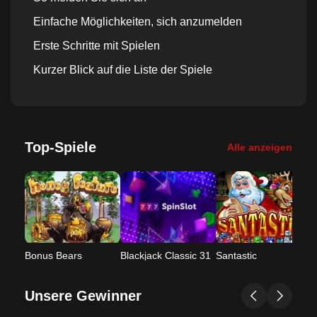
Einfache Möglichkeiten, sich anzumelden
Erste Schritte mit Spielen
Kurzer Blick auf die Liste der Spiele
Bonus: Ruby Slots Casino Freispiele, Cashback
und Turniere
Drei Gewohnheiten helfen Ihnen, im Ruby Slots
Top-Spiele
Alle anzeigen
Casino gut zu spielen
So erhalten und verwenden Sie Ruby Slots
Casino Gutscheincodes
Melden Sie sich bei Ihrem Ruby Slots Casino-
Konto an, um zu erfahren, wie Sie einen Code
richtig verwenden
P
Bonus Bears
Blackjack Classic 31
Santastic
Wichtige Regeln
Mobile App und Kompatibilität
Unsere Gewinner
Android Quick Setup