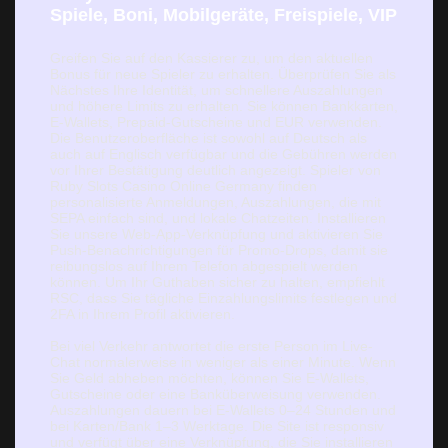
Spiele, Boni, Mobilgeräte, Freispiele, VIP
Greifen Sie auf den Kassierer zu, um den aktuellen
Bonus für neue Spieler zu erhalten. Überprüfen Sie als
Nächstes Ihre Identität, um schnellere Auszahlungen
und höhere Limits zu erhalten. Sie können Bankkarten,
E-Wallets, Prepaid-Gutscheine und EUR verwenden.
Die Benutzeroberfläche ist sowohl auf Deutsch als
auch auf Englisch verfügbar und die Gebühren werden
vor Ihrer Bestätigung deutlich angezeigt. Spieler von
Ruby Slots Casino Online Germany finden
personalisierte Anmeldungen, Auszahlungen, die mit
SEPA einfach sind, und lokale Chatzeiten. Installieren
Sie unsere Web-App-Verknüpfung und aktivieren Sie
Push-Benachrichtigungen für Promo-Drops, damit sie
reibungslos auf Ihrem Telefon abgespielt werden
können. Um Ihr Guthaben sicher zu halten, empfiehlt
RSC, dass Sie tägliche Einzahlungslimits festlegen und
2FA in Ihrem Profil aktivieren.
Bei viel Verkehr antwortet die erste Person im Live-
Chat normalerweise in weniger als einer Minute. Wenn
Sie Geld abheben möchten, können Sie E-Wallets,
Gutscheine oder eine Banküberweisung verwenden.
Auszahlungen dauern bei E-Wallets 0–24 Stunden und
bei Karten/Bank 1–3 Werktage. Die Site ist responsiv
und verfügt über eine Verknüpfung, die Sie installieren