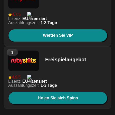
4.7
/5
Lizenz:
EU-lizenziert
Auszahlungszeit:
1-3 Tage
Werden Sie VIP
3
Freispielangebot
4.9
/5
Lizenz:
EU-lizenziert
Auszahlungszeit:
1-3 Tage
Holen Sie sich Spins