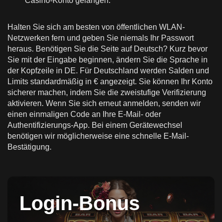
Casino-Konto gelangen.
Halten Sie sich am besten von öffentlichen WLAN-
Netzwerken fern und geben Sie niemals Ihr Passwort
heraus. Benötigen Sie die Seite auf Deutsch? Kurz bevor
Sie mit der Eingabe beginnen, ändern Sie die Sprache in
der Kopfzeile in DE. Für Deutschland werden Salden und
Limits standardmäßig in € angezeigt. Sie können Ihr Konto
sicherer machen, indem Sie die zweistufige Verifizierung
aktivieren. Wenn Sie sich erneut anmelden, senden wir
einen einmaligen Code an Ihre E-Mail- oder
Authentifizierungs-App. Bei einem Gerätewechsel
benötigen wir möglicherweise eine schnelle E-Mail-
Bestätigung.
Login-Bonus