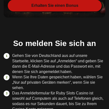
Erhalten Sie einen Bonus
So melden Sie sich an
Gehen Sie von Deutschland aus auf unsere
Startseite, klicken Sie auf „Anmelden“ und geben Sie
dann die E-Mail-Adresse und das Passwort ein, mit
denen Sie sich angemeldet haben.
Wenn Sie Ihre Daten gespeichert haben, wählen Sie
„Nur auf privaten Geräten merken“, wenn Sie sie
sehen.
Das Anmeldeformular für Ruby Slots Casino ist
sowohl auf Computern als auch auf Telefonen gleich,
sodass es nur Sekunden dauert, bis Sie zu Ihrem