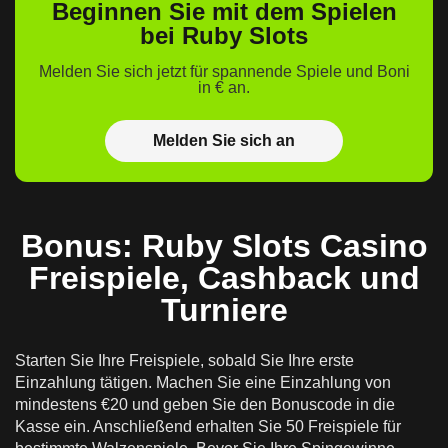
Beginnen Sie mit dem Spielen
bei Ruby Slots
Melden Sie sich jetzt für spannende Spiele und Boni
in € an.
Melden Sie sich an
Bonus: Ruby Slots Casino
Freispiele, Cashback und
Turniere
Starten Sie Ihre Freispiele, sobald Sie Ihre erste
Einzahlung tätigen. Machen Sie eine Einzahlung von
mindestens €20 und geben Sie den Bonuscode in die
Kasse ein. Anschließend erhalten Sie 50 Freispiele für