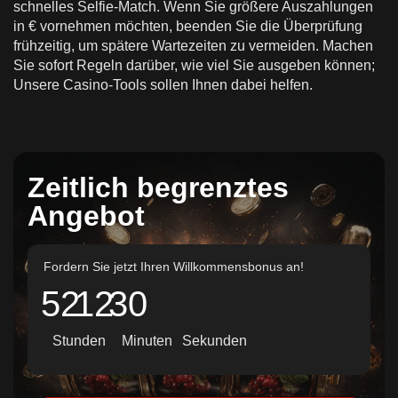
schnelles Selfie-Match. Wenn Sie größere Auszahlungen
in € vornehmen möchten, beenden Sie die Überprüfung
frühzeitig, um spätere Wartezeiten zu vermeiden. Machen
Sie sofort Regeln darüber, wie viel Sie ausgeben können;
Unsere Casino-Tools sollen Ihnen dabei helfen.
Zeitlich begrenztes
Angebot
Fordern Sie jetzt Ihren Willkommensbonus an!
52
12
29
Stunden
Minuten
Sekunden