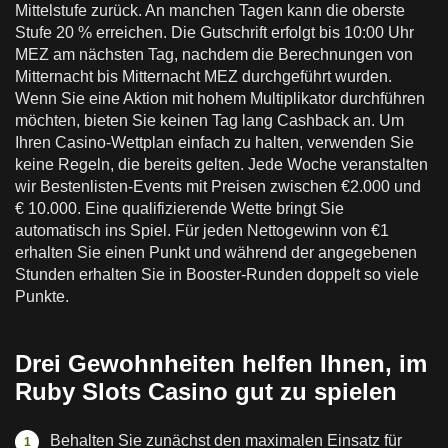
Mittelstufe zurück. An manchen Tagen kann die oberste
Stufe 20 % erreichen. Die Gutschrift erfolgt bis 10:00 Uhr
MEZ am nächsten Tag, nachdem die Berechnungen von
Mitternacht bis Mitternacht MEZ durchgeführt wurden.
Wenn Sie eine Aktion mit hohem Multiplikator durchführen
möchten, bieten Sie keinen Tag lang Cashback an. Um
Ihren Casino-Wettplan einfach zu halten, verwenden Sie
keine Regeln, die bereits gelten. Jede Woche veranstalten
wir Bestenlisten-Events mit Preisen zwischen €2.000 und
€ 10.000. Eine qualifizierende Wette bringt Sie
automatisch ins Spiel. Für jeden Nettogewinn von €1
erhalten Sie einen Punkt und während der angegebenen
Stunden erhalten Sie in Booster-Runden doppelt so viele
Punkte.
Drei Gewohnheiten helfen Ihnen, im
Ruby Slots Casino gut zu spielen
Behalten Sie zunächst den maximalen Einsatz für