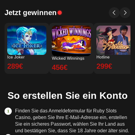
Jetzt gewinnen
Ice Joker
Hotline
Wicked Winnings
289€
299€
456€
So erstellen Sie ein Konto
Finden Sie das Anmeldeformular für Ruby Slots
Casino, geben Sie Ihre E-Mail-Adresse ein, erstellen
Sie ein sicheres Passwort, wählen Sie Ihr Land aus
und bestätigen Sie, dass Sie 18 Jahre oder älter sind.