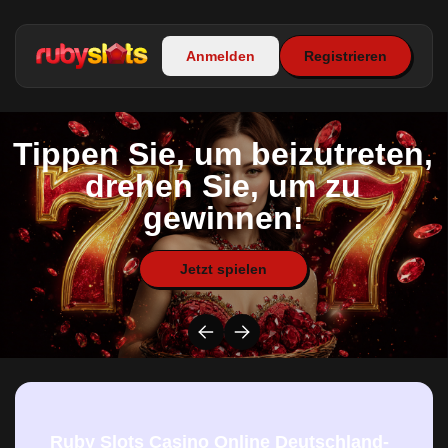
Anmelden
Registrieren
Tippen Sie, um beizutreten,
drehen Sie, um zu
gewinnen!
Jetzt spielen
Ruby Slots Casino Online Deutschland-