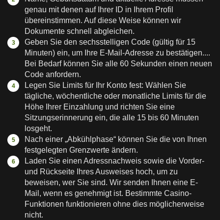
genau mit denen auf Ihrer ID in Ihrem Profil
übereinstimmen. Auf diese Weise können wir
Dokumente schnell abgleichen.
Geben Sie den sechsstelligen Code (gültig für 15
Minuten) ein, um Ihre E-Mail-Adresse zu bestätigen....
Bei Bedarf können Sie alle 60 Sekunden einen neuen
Code anfordern.
Legen Sie Limits für Ihr Konto fest: Wählen Sie
tägliche, wöchentliche oder monatliche Limits für die
Höhe Ihrer Einzahlung und richten Sie eine
Sitzungserinnerung ein, die alle 15 bis 60 Minuten
losgeht.
Nach einer „Abkühlphase“ können Sie die von Ihnen
festgelegten Grenzwerte ändern.
Laden Sie einen Adressnachweis sowie die Vorder-
und Rückseite Ihres Ausweises hoch, um zu
beweisen, wer Sie sind. Wir senden Ihnen eine E-
Mail, wenn es genehmigt ist. Bestimmte Casino-
Funktionen funktionieren ohne dies möglicherweise
nicht.