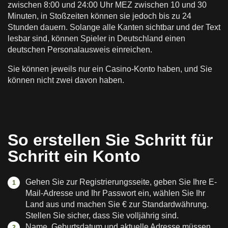
zwischen 8:00 und 24:00 Uhr MEZ zwischen 10 und 30
Minuten, in Stoßzeiten können sie jedoch bis zu 24
Stunden dauern. Solange alle Kanten sichtbar und der Text
lesbar sind, können Spieler in Deutschland einen
deutschen Personalausweis einreichen.
Sie können jeweils nur ein Casino-Konto haben, und Sie
können nicht zwei davon haben.
So erstellen Sie Schritt für
Schritt ein Konto
Gehen Sie zur Registrierungsseite, geben Sie Ihre E-
Mail-Adresse und Ihr Passwort ein, wählen Sie Ihr
Land aus und machen Sie € zur Standardwährung.
Stellen Sie sicher, dass Sie volljährig sind.
Name, Geburtsdatum und aktuelle Adresse müssen